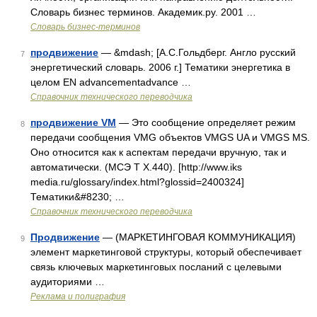
Словарь бизнес терминов. Академик.ру. 2001 …
Словарь бизнес-терминов
продвижение
— &mdash; [А.С.Гольдберг. Англо русский
7
энергетический словарь. 2006 г.] Тематики энергетика в
целом EN advancementadvance …
Справочник технического переводчика
продвижение VM
— Это сообщение определяет режим
8
передачи сообщения VMG объектов VMGS UA и VMGS MS.
Оно относится как к аспектам передачи вручную, так и
автоматически. (МСЭ Т Х.440). [http://www.iks
media.ru/glossary/index.html?glossid=2400324]
Тематики&#8230; …
Справочник технического переводчика
Продвижение
— (МАРКЕТИНГОВАЯ КОММУНИКАЦИЯ)
9
элемент маркетинговой структуры, который обеспечивает
связь ключевых маркетинговых посланий с целевыми
аудиториями …
Реклама и полиграфия