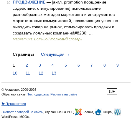
ПРОДВИЖЕНИЕ
— [англ. promotion поощрение,
10
содействие, стимулирование] использование
разнообразных методов маркетинга и инструментов
маркетинговых коммуникаций, позволяющих успешно
выводить товар на рынок, стимулировать продажи и
создавать лояльных компании&#8230; …
Маркетинг. Большой толковый словарь
Страницы
Следующая
→
1
2
3
4
5
6
7
8
9
10
11
12
13
© Академик, 2000-2026
18+
Обратная связь:
Техподдержка
,
Реклама на сайте
👣 Путешествия
Экспорт словарей на сайты
, сделанные на PHP,
Joomla,
Drupal,
WordPress, MODx.